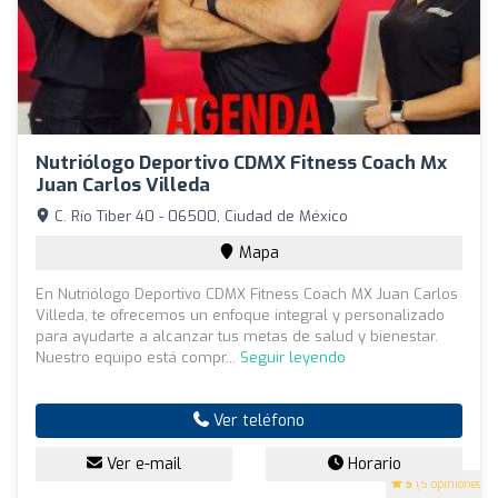
Nutriólogo Deportivo CDMX Fitness Coach Mx
Juan Carlos Villeda
C. Río Tiber 40 - 06500, Ciudad de México
Mapa
En Nutriólogo Deportivo CDMX Fitness Coach MX Juan Carlos
Villeda, te ofrecemos un enfoque integral y personalizado
para ayudarte a alcanzar tus metas de salud y bienestar.
Nuestro equipo está compr...
Seguir leyendo
Ver teléfono
Ver e-mail
Horario
5
(5 opiniones)