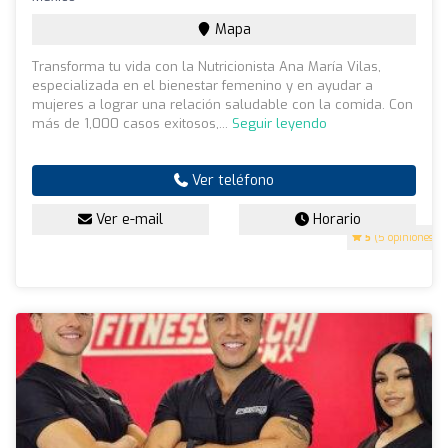
Mapa
Transforma tu vida con la Nutricionista Ana María Vilas,
especializada en el bienestar femenino y en ayudar a
mujeres a lograr una relación saludable con la comida. Con
más de 1,000 casos exitosos,...
Seguir leyendo
Ver teléfono
Ver e-mail
Horario
5
(5 opiniones)