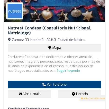
Nutrest Condesa (Consultorio Nutricional,
Nutriologo)
Zamora 33-Interior B - 06140, Ciudad de México
Mapa
En Nutrest Condesa, nos dedicamos a ofrecer atención
nutricional integral y personalizada, respaldada por más de
10 años de experiencia en el campo. Nuestro equipo de
nutriólogos especializados es...
Seguir leyendo
Ver teléfono
Ver e-mail
Horario
4.4
(195 opiniones)
Servicios y Tratamientos: