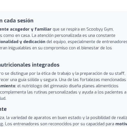
n cada sesión
ente acogedor y familiar
que se respira en Scoobyy Gym,
es como en casa. La atención personalizada es una constante
ionalidad y dedicación
del equipo, especialmente de entrenadore
ran inigualables en su compromiso con el bienestar de los
nutricionales integrados
tro se distingue por la ética de trabajo y la preparación de su staff,
frecer una guía sólida y segura. Una de las fortalezas mencionadas
namiento
; el nutriólogo del gimnasio diseña planes alimenticios
e complementa las rutinas personalizadas y ayuda a los pacientes a
lud.
nte
a, la variedad de aparatos en buen estado y la posibilidad de reali
ng. Los entrenadores son reconocidos por su capacidad para
moti