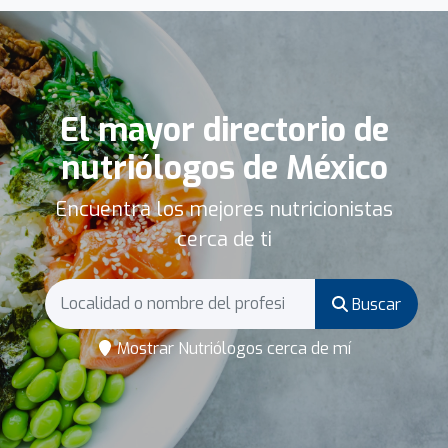
El mayor directorio de
nutriólogos de México
Encuentra los mejores nutricionistas
cerca de ti
Buscar
Mostrar Nutriólogos cerca de mí