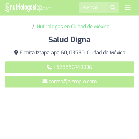
Nutriólogos en Ciudad de México
Salud Digna
Ermita Iztapalapa 60, 03580, Ciudad de México
+525556748336
correo@ejemplo.com