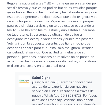
llegó a la sucursal a las 11:30 y no me quisieron atender por
ser día festivo y que ya no podían hacer los estudios porque
ya se habían llevado las muestras y los laboratoristas ya no
estaban. La gerente una tipa nefasta, que solo te ignora y el
cajero otra persona déspota. Pague mi ultrasonido porque
para ese si había servicio, y en lo que estuve esperando a
las 12:15 se llevaron las muestras y aún estaba el personal
de laboratorio. El personal de ultrasonido se fue a
desayunar, me acerque varias veces y nunca me pasaron.
Volví a ir con la supuesta gerente, que tiene mucho que
desear es señora para el puesto, solo me ignoro. Termine
cancelando el servicio. Que actitud tan nefasta de su
personal, personas incapaces de resolver, no se ponen de
acuerdo en los horarios aunque sea día festivo,por teléfono
te dicen una cosa y en la sucursal otra.
Salud Digna
¡Lesly, buen día! Queremos conocer más
acerca de tu experiencia con nuestro
servicio en clínica, escríbenos a través de
nuestro WhatsApp 55 3956 6729. Por favor,
al enviar tu mensaje, escribe "hablar con
asesor" para brindarte una pronta atención.