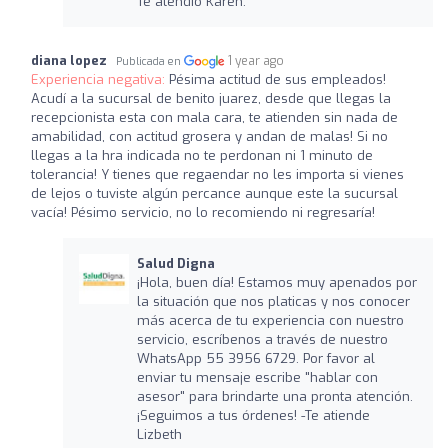
Te atendió Karen.
diana lopez
1 year ago
Publicada en
Experiencia negativa:
Pésima actitud de sus empleados!
Acudí a la sucursal de benito juarez, desde que llegas la
recepcionista esta con mala cara, te atienden sin nada de
amabilidad, con actitud grosera y andan de malas! Si no
llegas a la hra indicada no te perdonan ni 1 minuto de
tolerancia! Y tienes que regaendar no les importa si vienes
de lejos o tuviste algún percance aunque este la sucursal
vacía! Pésimo servicio, no lo recomiendo ni regresaría!
Salud Digna
¡Hola, buen día! Estamos muy apenados por
la situación que nos platicas y nos conocer
más acerca de tu experiencia con nuestro
servicio, escríbenos a través de nuestro
WhatsApp 55 3956 6729. Por favor al
enviar tu mensaje escribe "hablar con
asesor" para brindarte una pronta atención.
¡Seguimos a tus órdenes! -Te atiende
Lizbeth