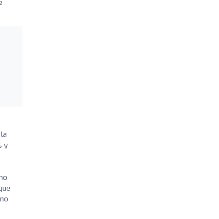
e
 la
s y
smo
 que
uno