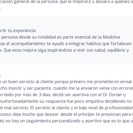
gración general de la persona, que le mejorará y aliviará a quienes l
.
tir tu experiencia
persona desde su totalidad es parte esencial de la Medicina
que el acompañamiento te ayudó a integrar hábitos que fortalecen
 Que esta mejora siga inspirándote a vivir con salud, equilibrio y
o
 un buen servicio al cliente porque primero me prometieron enviar
cho insistir y ser paciente, cuando me la enviaron venía con errore
n leído por más de 3 días; decidí ser asertiva con el Dr Dorian y
 desafortunadamente su respuesta fue poco empática decidiendo no
mal servicio. El servicio al cliente y el bajo nivel de profesionali
roceso deja mucho que desear; desde el principio te presionan para
ués no hay un seguimiento personalizado y asertivo que es lo que 