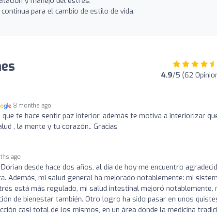
ratación y manejo del estrés.
ontinua para el cambio de estilo de vida.
nes
4.9
/5 (62 Opinio
8 months ago
 que te hace sentir paz interior, además te motiva a interiorizar qu
ud , la mente y tu corazón.. Gracias
ths ago
 Dorian desde hace dos años, al día de hoy me encuentro agradeci
a. Además, mi salud general ha mejorado notablemente: mi siste
trés está más regulado, mi salud intestinal mejoró notablemente, 
ción de bienestar también. Otro logro ha sido pasar en unos quiste
cción casi total de los mismos, en un área donde la medicina tradic