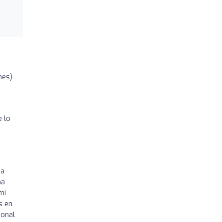
nes)
e lo
da
ma
mi
s en
ional