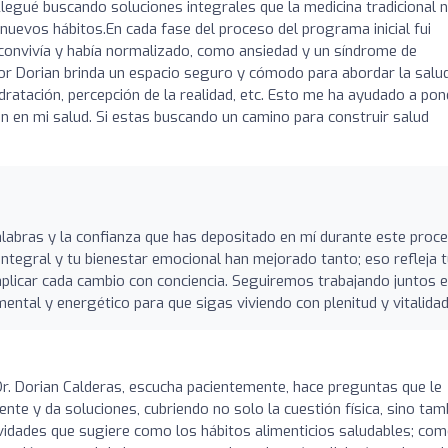
Llegué buscando soluciones integrales que la medicina tradicional 
 nuevos hábitos.En cada fase del proceso del programa inicial fui
 convivía y había normalizado, como ansiedad y un síndrome de
tor Dorian brinda un espacio seguro y cómodo para abordar la salu
dratación, percepción de la realidad, etc. Esto me ha ayudado a pon
n en mi salud. Si estas buscando un camino para construir salud
abras y la confianza que has depositado en mí durante este proce
integral y tu bienestar emocional han mejorado tanto; eso refleja 
plicar cada cambio con conciencia. Seguiremos trabajando juntos 
, mental y energético para que sigas viviendo con plenitud y vitalidad
Dr. Dorian Calderas, escucha pacientemente, hace preguntas que le
iente y da soluciones, cubriendo no solo la cuestión física, sino tam
vidades que sugiere como los hábitos alimenticios saludables; co