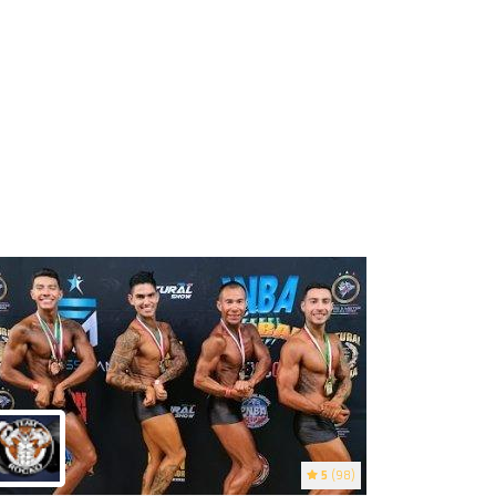
5
(98)