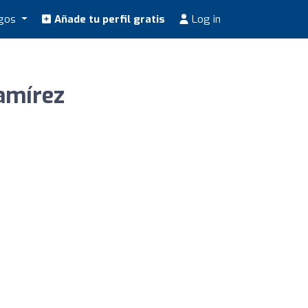
ogos
Añade tu perfil gratis
Log in
amírez