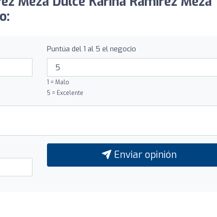
irez Meza Dulce Karina Ramirez Meza
o:
Puntúa del 1 al 5 el negocio
1 = Malo
5 = Excelente
Enviar opinión