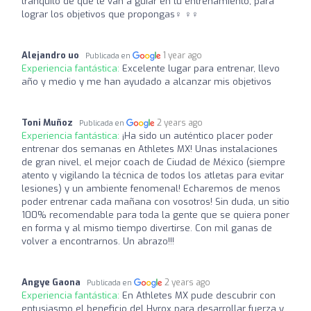
tranquilo de que te van a guiar en tu entrenamiento, para
lograr los objetivos que propongas‍♀️ ‍♀️‍♀️
Alejandro uo
1 year ago
Publicada en
Experiencia fantástica:
Excelente lugar para entrenar, llevo
año y medio y me han ayudado a alcanzar mis objetivos
Toni Muñoz
2 years ago
Publicada en
Experiencia fantástica:
¡Ha sido un auténtico placer poder
entrenar dos semanas en Athletes MX! Unas instalaciones
de gran nivel, el mejor coach de Ciudad de México (siempre
atento y vigilando la técnica de todos los atletas para evitar
lesiones) y un ambiente fenomenal! Echaremos de menos
poder entrenar cada mañana con vosotros! Sin duda, un sitio
100% recomendable para toda la gente que se quiera poner
en forma y al mismo tiempo divertirse. Con mil ganas de
volver a encontrarnos. Un abrazo!!!
Angye Gaona
2 years ago
Publicada en
Experiencia fantástica:
En Athletes MX pude descubrir con
entusiasmo el beneficio del Hyrox para desarrollar fuerza y