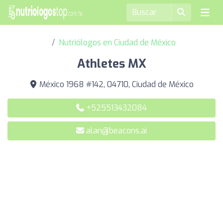
Nutriólogos en Ciudad de México
Athletes MX
México 1968 #142, 04710, Ciudad de México
+525513432084
alan@beacons.ai