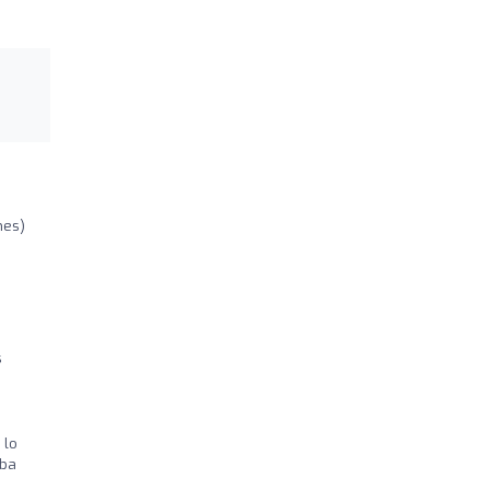
nes)
s
 lo
rba