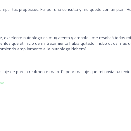
plir tus propósitos. Fui por una consulta y me quede con un plan. H
z, excelente nutrióloga es muy atenta y amable , me resolvió todas m
ntos que al inicio de mi tratamiento había quitado , hubo otros más 
ecomiendo ampliamente a la nutrióloga Nohemí.
aje de pareja realmente malo. El peor masaje que mi novia ha tenid
nal