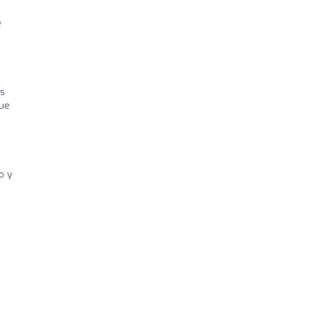
e
is
que
o y