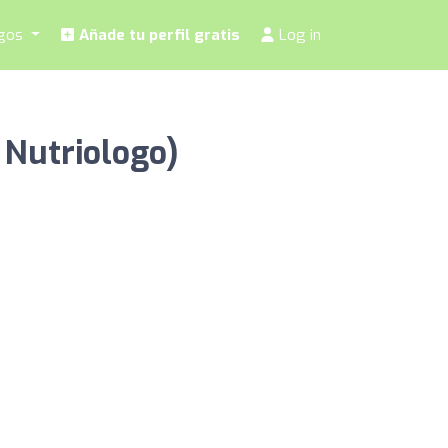
ogos
Añade tu perfil gratis
Log in
 Nutriologo)