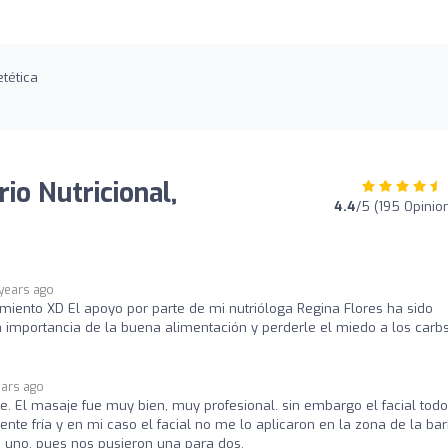
etética
io Nutricional,
4.4
/5 (195 Opinio
 years ago
miento XD El apoyo por parte de mi nutrióloga Regina Flores ha sido
 importancia de la buena alimentación y perderle el miedo a los carb
ears ago
e. El masaje fue muy bien, muy profesional. sin embargo el facial todo
ente fría y en mi caso el facial no me lo aplicaron en la zona de la ba
a uno, pues nos pusieron una para dos.