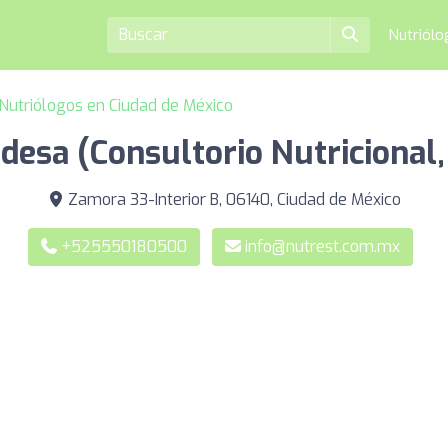
Nutriól
Nutriólogos en Ciudad de México
desa (Consultorio Nutricional,
Zamora 33-Interior B, 06140, Ciudad de México
+525550180500
info@nutrest.com.mx