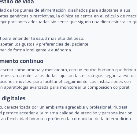
stilo de vida
idad de los planes de alimentación, diseñados para adaptarse a sus
etas genéricas o restrictivas, la clínica se centra en el cálculo de macr
gir porciones adecuadas sin sentir que siguen una dieta estricta, lo q
 para entender la salud más allá del peso.
spetan los gustos y preferencias del paciente.
mer de forma inteligente y autónoma.
imiento continuo
e descrita como amena y motivadora, con un equipo humano que brinda
uestran atentos a las dudas, ajustan las estrategias según la evoluc
aciones móviles, para facilitar el seguimiento. Las instalaciones son
on aparatología avanzada para monitorear la composición corporal.
 digitales
, caracterizada por un ambiente agradable y profesional, Nutrest
d permite acceder a la misma calidad de atención y personalización,
 flexibilidad horaria o prefieren la comodidad de la telemedicina.