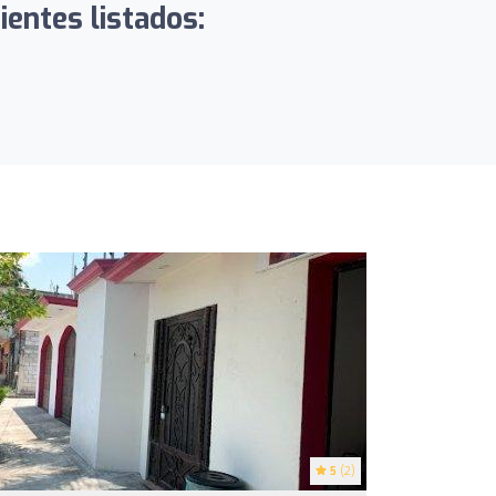
ientes listados:
5
(2)