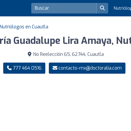
Nutriól
Nutriólogos en Cuautla
ía Guadalupe Lira Amaya, Nut
No Reelección 65, 62744, Cuautla
777 464 0516
contacto-mx@doctoralia.com