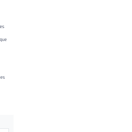
bes
,
 que
nes