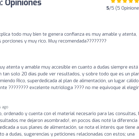
: Opiniones
5
/5 (5 Opinione
xplica todo muy bien te genera confianza es muy amable y atenta,
s porciones y muy rico. Muy recomendada????????
 atenta y amable muy accesible en cuanto a dudas siempre está 
n tan solo 20 días pude ver resultados, y sobre todo que es un pla
iendo Rico, superdedicada al plan de alimentación, un lugar cálido
te ???????? excelente nutrióloga ???? no me equivoque al elegir
s ago
o, ordenado y cuenta con el material necesario para las consultas,
sultados me dejaron asombrado!, en pocos días noté la diferencia
edicada a sus planes de alimentación, se nota el interés que tiene a
to a dudas, sugerencias y peticiones relacionadas con estos; una