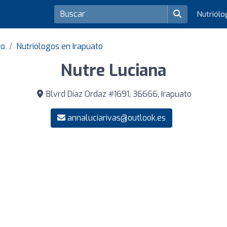
Nutriól
to
Nutriólogos en Irapuato
Nutre Luciana
Blvrd Díaz Ordaz #1691, 36666, Irapuato
annaluciarivas@outlook.es