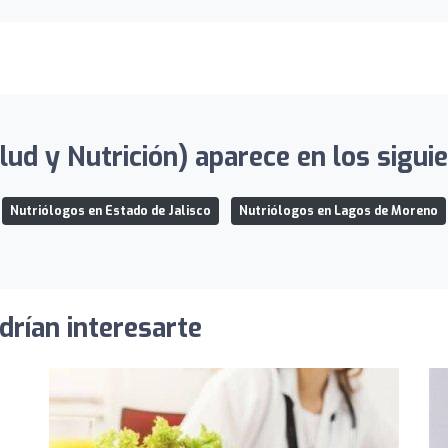
ud y Nutrición) aparece en los siguie
Nutriólogos en Estado de Jalisco
Nutriólogos en Lagos de Moreno
drían interesarte