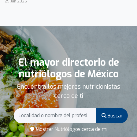
29 Jan 2026
El mayor directorio de
nutriólogos de México
Encuentra los mejores nutricionistas
cerca de ti
Buscar
Mostrar Nutriólogos cerca de mí