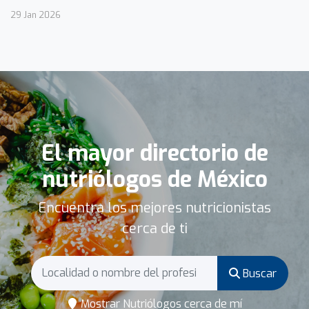
29 Jan 2026
El mayor directorio de
nutriólogos de México
Encuentra los mejores nutricionistas
cerca de ti
Buscar
Mostrar Nutriólogos cerca de mí