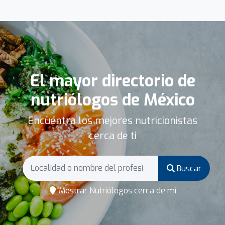
El mayor directorio de
nutriólogos de México
Encuentra los mejores nutricionistas
cerca de ti
Buscar
Mostrar Nutriólogos cerca de mí