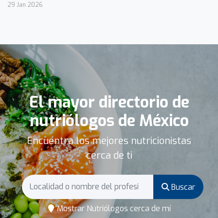
29 Jan 2026
El mayor directorio de
nutriólogos de México
Encuentra los mejores nutricionistas
cerca de ti
Buscar
Mostrar Nutriólogos cerca de mí