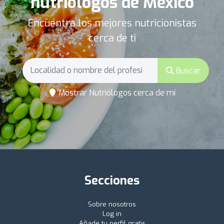
nutriólogos de México
Encuentra los mejores nutricionistas
cerca de ti
Buscar
Mostrar Nutriólogos cerca de mí
Secciones
Sobre nosotros
Log in
Añade tu perfil gratis