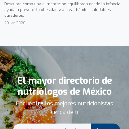
Descubre cómo una alimentación equilibrada desde la infancia
ayuda a prevenir la obesidad y a crear hábitos saludables
duraderos.
29 Jan 2026
El mayor directorio de
nutriólogos de México
Encuentra los mejores nutricionistas
cerca de ti