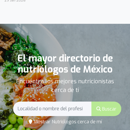
29 Jan 2026
El mayor directorio de
nutriólogos de México
Encuentra los mejores nutricionistas
cerca de ti
Buscar
Mostrar Nutriólogos cerca de mí