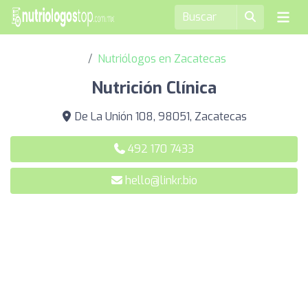
Nutriólogos en Zacatecas
Nutrición Clínica
De La Unión 108, 98051, Zacatecas
492 170 7433
hello@linkr.bio