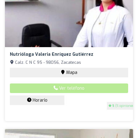
Nutrióloga Valeria Enríquez Gutiérrez
Calz. C N C 95 - 98056, Zacatecas
Mapa
Ver teléfono
Horario
5
(5 opiniones)