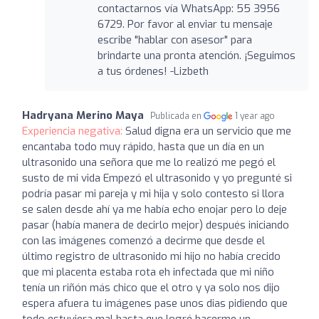
contactarnos vía WhatsApp: 55 3956
6729. Por favor al enviar tu mensaje
escribe "hablar con asesor" para
brindarte una pronta atención. ¡Seguimos
a tus órdenes! -Lizbeth
Hadryana Merino Maya
Publicada en
1 year ago
Experiencia negativa:
Salud digna era un servicio que me
encantaba todo muy rápido, hasta que un día en un
ultrasonido una señora que me lo realizó me pegó el
susto de mi vida Empezó el ultrasonido y yo pregunté si
podría pasar mi pareja y mi hija y solo contesto si llora
se salen desde ahí ya me había echo enojar pero lo deje
pasar (había manera de decirlo mejor) después iniciando
con las imágenes comenzó a decirme que desde el
último registro de ultrasonido mi hijo no había crecido
que mi placenta estaba rota eh infectada que mi niño
tenía un riñón más chico que el otro y ya solo nos dijo
espera afuera tu imágenes pase unos dias pidiendo que
todo estuviera mal hasta que logré hacerme un