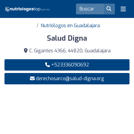
Nutriólogos en Guadalajara
Salud Digna
C. Gigantes 4366, 44820, Guadalajara
+523336090692
derechosarco@salud-digna.org