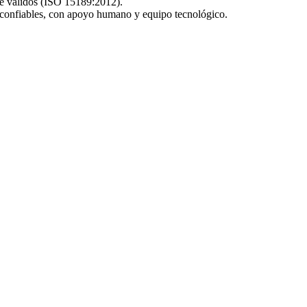
te válidos (ISO 15189:2012).
 confiables, con apoyo humano y equipo tecnológico.