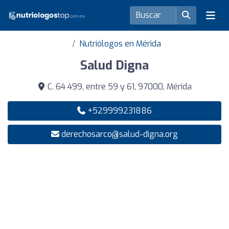
Nutriólogos en Mérida
Salud Digna
C. 64 499, entre 59 y 61, 97000, Mérida
+529999231886
derechosarco@salud-digna.org