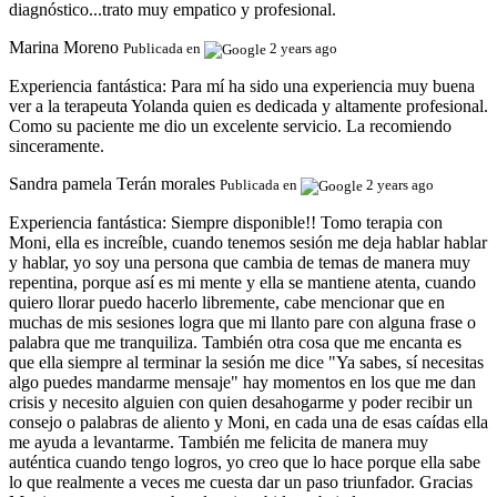
diagnóstico...trato muy empatico y profesional.
Marina Moreno
Publicada en
2 years ago
Experiencia fantástica:
Para mí ha sido una experiencia muy buena
ver a la terapeuta Yolanda quien es dedicada y altamente profesional.
Como su paciente me dio un excelente servicio. La recomiendo
sinceramente.
Sandra pamela Terán morales
Publicada en
2 years ago
Experiencia fantástica:
Siempre disponible!! Tomo terapia con
Moni, ella es increíble, cuando tenemos sesión me deja hablar hablar
y hablar, yo soy una persona que cambia de temas de manera muy
repentina, porque así es mi mente y ella se mantiene atenta, cuando
quiero llorar puedo hacerlo libremente, cabe mencionar que en
muchas de mis sesiones logra que mi llanto pare con alguna frase o
palabra que me tranquiliza. También otra cosa que me encanta es
que ella siempre al terminar la sesión me dice "Ya sabes, sí necesitas
algo puedes mandarme mensaje" hay momentos en los que me dan
crisis y necesito alguien con quien desahogarme y poder recibir un
consejo o palabras de aliento y Moni, en cada una de esas caídas ella
me ayuda a levantarme. También me felicita de manera muy
auténtica cuando tengo logros, yo creo que lo hace porque ella sabe
lo que realmente a veces me cuesta dar un paso triunfador. Gracias