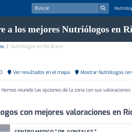
Nutriól
e a los mejores Nutriólogos en R
as
Nutriólogos en Río Bravo
0
Ver resultados en el mapa
Mostrar Nutriólogos cer
. Hemos reunido las opciones de la zona con sus valoracione
logos con mejores valoraciones en Rí
CENTRO MEDICO " DR. GONZALEZ "