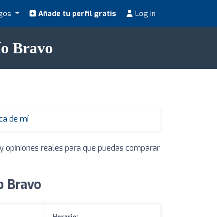
ogos
Añade tu perfil gratis
Log in
ío Bravo
ca de mí
s y opiniones reales para que puedas comparar
o Bravo
Horario: