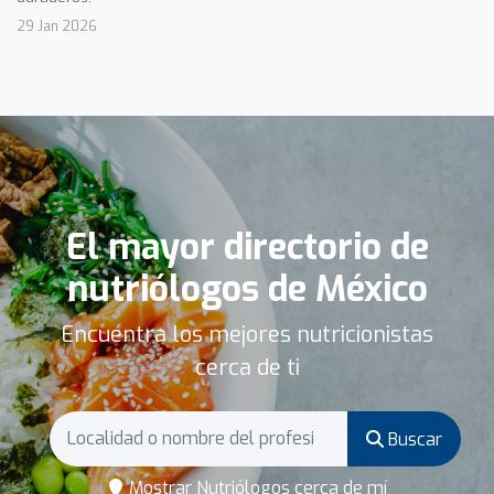
29 Jan 2026
El mayor directorio de
nutriólogos de México
Encuentra los mejores nutricionistas
cerca de ti
Buscar
Mostrar Nutriólogos cerca de mí