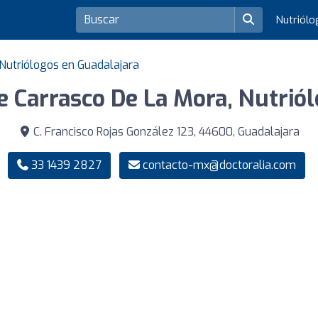
Nutriól
Nutriólogos en Guadalajara
te Carrasco De La Mora, Nutriól
C. Francisco Rojas González 123, 44600, Guadalajara
33 1439 2827
contacto-mx@doctoralia.com