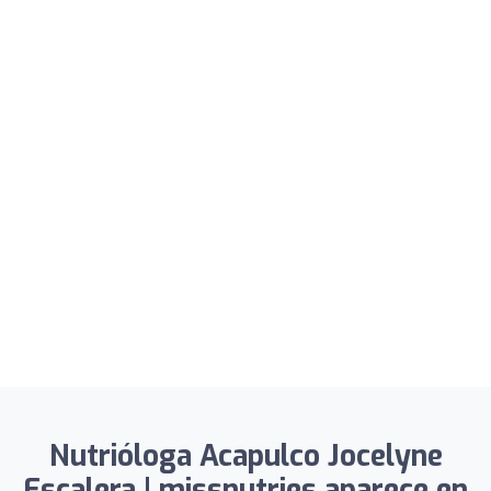
Nutrióloga Acapulco Jocelyne
Escalera | missnutries aparece en