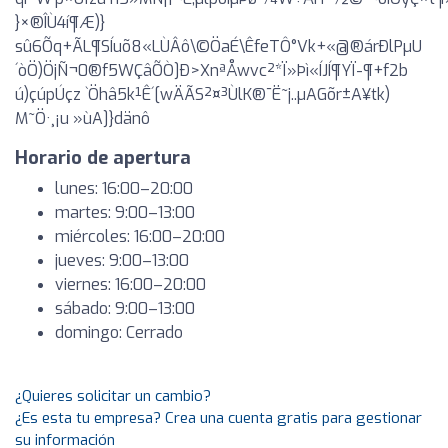
}×®ÎÙ4í¶Æ)}
sû6Õq+ÃL¶SÍuõ8«LÙÂô\©ÖaÉ\ÊfeTÔ°Vk+«@®árÐlPµU
´òÖ)ÖjÑ¬0®f5WÇâÕÒ]Ð>XnªÅwvc²*Ï»Þì«ÍJÍ¶YÏ-¶+f2b
ú)çúpÚçz `Öhâ5k¹Ê´[wÄÃS²¤³ÙlK®¯Ë~j..µAGõr±A¥tk)
M~Ö·¸¡u »ùA]}dänô
Horario de apertura
lunes: 16:00–20:00
martes: 9:00–13:00
miércoles: 16:00–20:00
jueves: 9:00–13:00
viernes: 16:00–20:00
sábado: 9:00–13:00
domingo: Cerrado
¿Quieres solicitar un cambio?
¿Es esta tu empresa? Crea una cuenta gratis para gestionar
su información