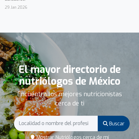
29 Jan 2026
El mayor directorio de
nutriólogos de México
Encuentra los mejores nutricionistas
cerca de ti
Buscar
Mostrar Nutriólogos cerca de mí