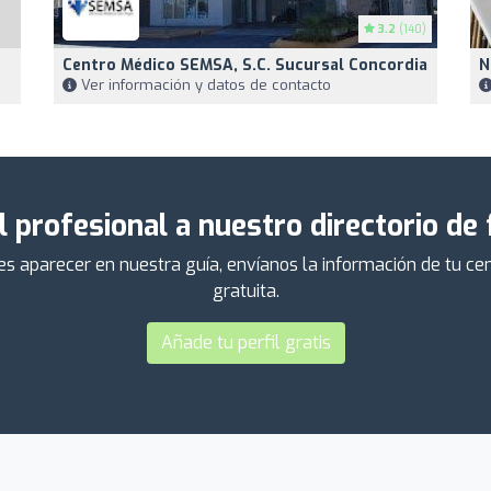
3.2
(140)
Centro Médico SEMSA, S.C. Sucursal Concordia
N
Ver información y datos de contacto
l profesional a nuestro directorio de
ieres aparecer en nuestra guía, envíanos la información de tu 
gratuita.
Añade tu perfil gratis