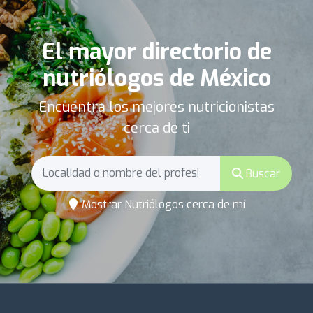
El mayor directorio de
nutriólogos de México
Encuentra los mejores nutricionistas
cerca de ti
Buscar
Mostrar Nutriólogos cerca de mí