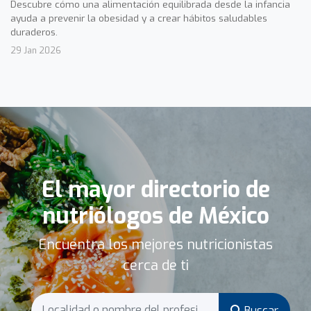
Descubre cómo una alimentación equilibrada desde la infancia
ayuda a prevenir la obesidad y a crear hábitos saludables
duraderos.
29 Jan 2026
El mayor directorio de
nutriólogos de México
Encuentra los mejores nutricionistas
cerca de ti
Buscar