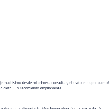
e muchisimo desde mi primera consulta y el trato es super bueno!
la dieta!! Lo recomiendo ampliamente
 Aprende a alimentarte. Muy buena atención por parte del Dr.