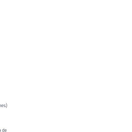
nes)
a de