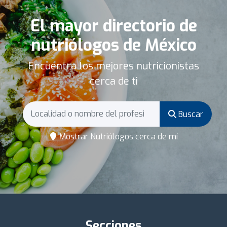
El mayor directorio de
nutriólogos de México
Encuentra los mejores nutricionistas
cerca de ti
Buscar
Mostrar Nutriólogos cerca de mí
Secciones