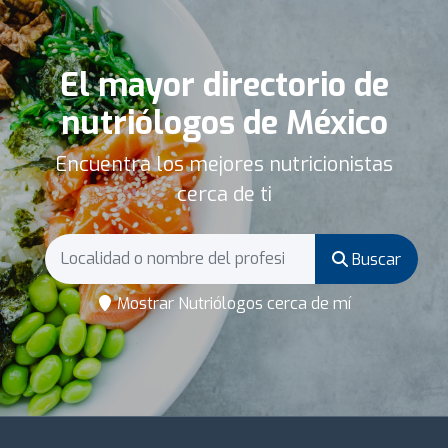
El mayor directorio de
nutriólogos de México
Encuentra los mejores nutricionistas
cerca de ti
Buscar
Mostrar Nutriólogos cerca de mí