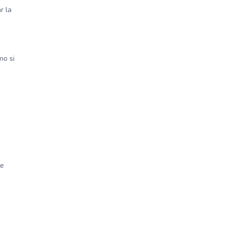
r la
mo si
de