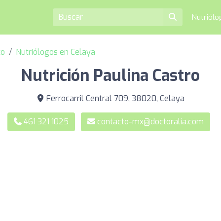
Nutriól
to
Nutriólogos en Celaya
Nutrición Paulina Castro
Ferrocarril Central 709, 38020, Celaya
461 321 1025
contacto-mx@doctoralia.com