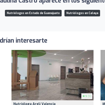
aulina Castro aparece en los siguient
Nutriólogos en Estado de Guanajuato
Nutriólogos en Celaya
drían interesarte
5
(5)
Nutrióloga Areli Valencia
M