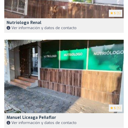
5
(5)
Nutriologo Renal
Ver información y datos de contacto
5
(5)
Manuel Liceaga Peñaflor
Ver información y datos de contacto