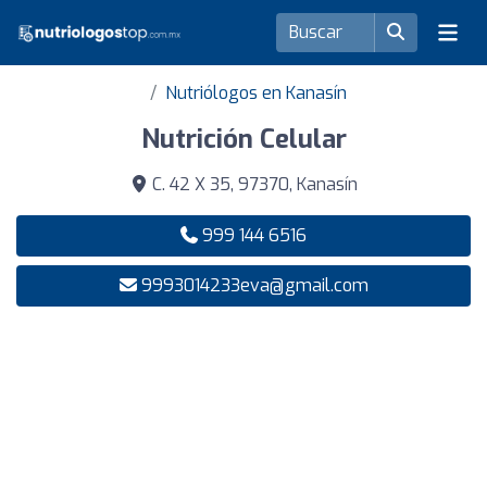
Nutriólogos en Kanasín
Nutrición Celular
C. 42 X 35, 97370, Kanasín
999 144 6516
9993014233eva@gmail.com