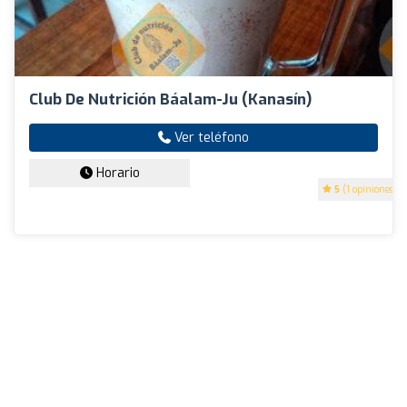
Club De Nutrición Báalam-Ju (kanasín)
Ver teléfono
Horario
5
(1 opiniones)