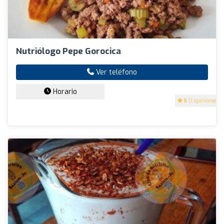
Nutriólogo Pepe Gorocica
Ver teléfono
Horario
5
(1 opiniones)