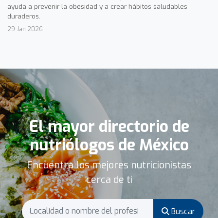
ayuda a prevenir la obesidad y a crear hábitos saludables
duraderos.
29 Jan 2026
El mayor directorio de
nutriólogos de México
Encuentra los mejores nutricionistas
cerca de ti
Buscar