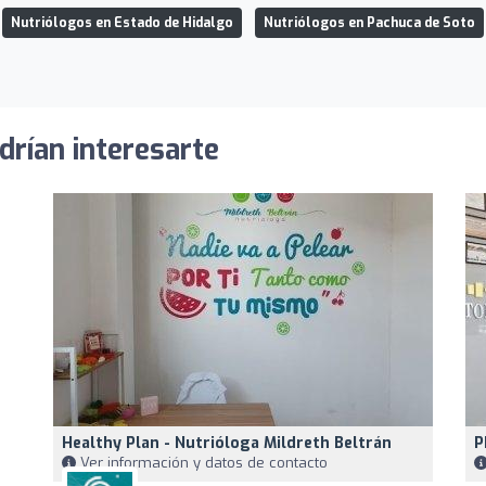
Nutriólogos en Estado de Hidalgo
Nutriólogos en Pachuca de Soto
drían interesarte
Healthy Plan - Nutrióloga Mildreth Beltrán
P
Ver información y datos de contacto