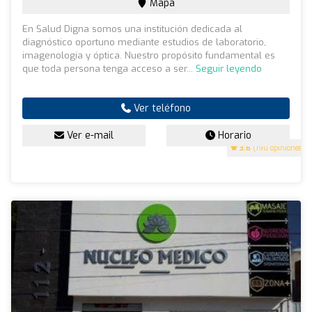
Mapa
En Salud Digna somos una institución dedicada al
diagnóstico oportuno mediante estudios de laboratorio,
imagenología y óptica. Nuestro propósito fundamental es
que toda persona tenga acceso a ser...
Seguir leyendo
Ver teléfono
Ver e-mail
Horario
3.6
(190 opiniones)