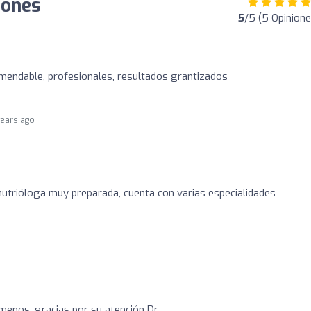
iones
5
/5 (5 Opinione
omendable, profesionales, resultados grantizados
years ago
utrióloga muy preparada, cuenta con varias especialidades
 menos, gracias por su atención Dr.