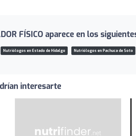
R FÍSICO aparece en los siguientes
Nutriólogos en Estado de Hidalgo
Nutriólogos en Pachuca de Soto
drían interesarte