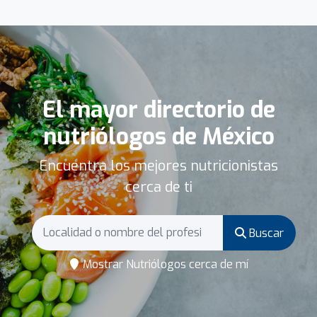
El mayor directorio de
nutriólogos de México
Encuentra los mejores nutricionistas
cerca de ti
Buscar
Mostrar Nutriólogos cerca de mí