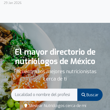
29 Jan 2026
El mayor directorio de
nutriólogos de México
Encuentra los mejores nutricionistas
cerca de ti
Buscar
Mostrar Nutriólogos cerca de mí