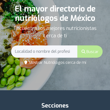
El mayor directorio de
nutriólogos de México
Encuentra los mejores nutricionistas
cerca de ti
Buscar
Mostrar Nutriólogos cerca de mí
Secciones