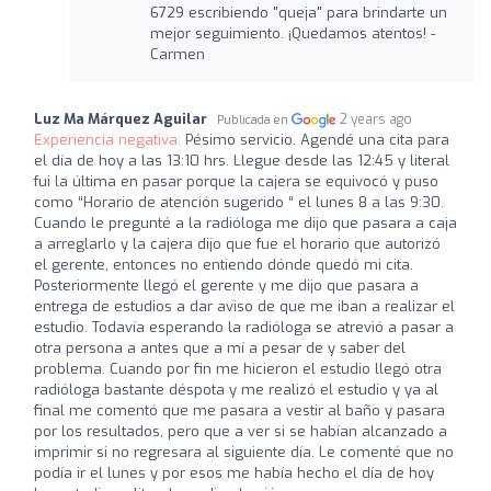
6729 escribiendo "queja" para brindarte un
mejor seguimiento. ¡Quedamos atentos! -
Carmen
Luz Ma Márquez Aguilar
2 years ago
Publicada en
Experiencia negativa:
Pésimo servicio. Agendé una cita para
el día de hoy a las 13:10 hrs. Llegue desde las 12:45 y literal
fui la última en pasar porque la cajera se equivocó y puso
como “Horario de atención sugerido “ el lunes 8 a las 9:30.
Cuando le pregunté a la radióloga me dijo que pasara a caja
a arreglarlo y la cajera dijo que fue el horario que autorizó
el gerente, entonces no entiendo dónde quedó mi cita.
Posteriormente llegó el gerente y me dijo que pasara a
entrega de estudios a dar aviso de que me iban a realizar el
estudio. Todavía esperando la radióloga se atrevió a pasar a
otra persona a antes que a mí a pesar de y saber del
problema. Cuando por fin me hicieron el estudio llegó otra
radióloga bastante déspota y me realizó el estudio y ya al
final me comentó que me pasara a vestir al baño y pasara
por los resultados, pero que a ver si se habían alcanzado a
imprimir si no regresara al siguiente día. Le comenté que no
podía ir el lunes y por esos me había hecho el día de hoy