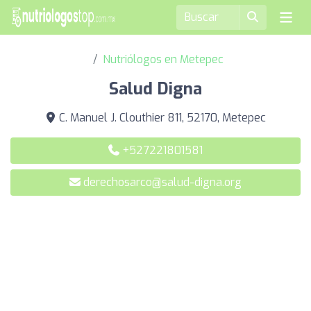
Nutriólogos en Metepec
Salud Digna
C. Manuel J. Clouthier 811, 52170, Metepec
+527221801581
derechosarco@salud-digna.org